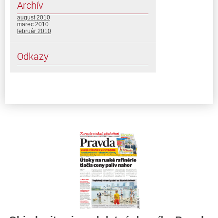
Archív
august 2010
marec 2010
február 2010
Odkazy