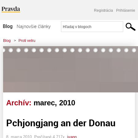
Registrácia
Prihlásenie
Blog
Najnovšie články
Najčítanejšie články
Blog
>
Proti vetru
Najkomentovanejšie články
Zoznam blogov
Komerčné blogy
Archív:
marec, 2010
Pchjongjang an der Donau
8. marca 2010, Prečítané 4 717x,
ivann