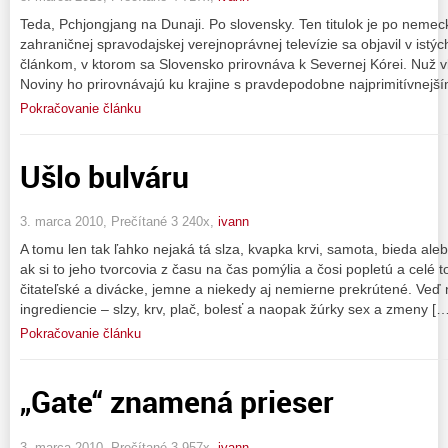
Teda, Pchjongjang na Dunaji. Po slovensky. Ten titulok je po nemeck
zahraničnej spravodajskej verejnoprávnej televízie sa objavil v ist
článkom, v ktorom sa Slovensko prirovnáva k Severnej Kórei. Nuž v
Noviny ho prirovnávajú ku krajine s pravdepodobne najprimitívnej
Pokračovanie článku
Ušlo bulváru
3. marca 2010, Prečítané 3 240x,
ivann
A tomu len tak ľahko nejaká tá slza, kvapka krvi, samota, bieda ale
ak si to jeho tvorcovia z času na čas pomýlia a čosi popletú a celé t
čitateľské a divácke, jemne a niekedy aj nemierne prekrútené. Veď
ingrediencie – slzy, krv, plač, bolesť a naopak žúrky sex a zmeny […
Pokračovanie článku
„Gate“ znamená prieser
3. marca 2010, Prečítané 3 957x,
ivann