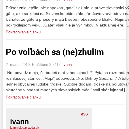
Průser znie lepšie, ale napokon „gate“ tiež nie je práve slovenský v
gäte, ako sa kdesi na Slovensku ešte stále nárečovo vraví odevu na
Uznáte, že gäte a priesery majú k sebe nebezpečne blízko. Najmä
pokročilejšom veku. „Gate“ však nie je výnimkou. V aktuálnej ére. [
Pokračovanie článku
Po voľbách sa (ne)zhulím
2. marca 2010, Prečítané 3 241x,
ivann
„No, povedz moja, čo budeš mať v hedlajnoch?“ Pýta sa rozrehotaný
rozhlasovej stanice. „Moja“ odpovedá: „No, Britney Spears…“ A toto
jednej obyčajnej ľudskej troske. Súcitne dodám, troske na poľutovan
skutočne v podaní mnohých slovenských médií stali skôr lajnami […
Pokračovanie článku
RSS
ivann
ivann.blog.pravda.sk